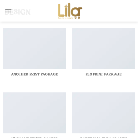
Skip
to
DESIGN
content
ANOTHER PRINT PACKAGE
FL3 PRINT PACKAGE