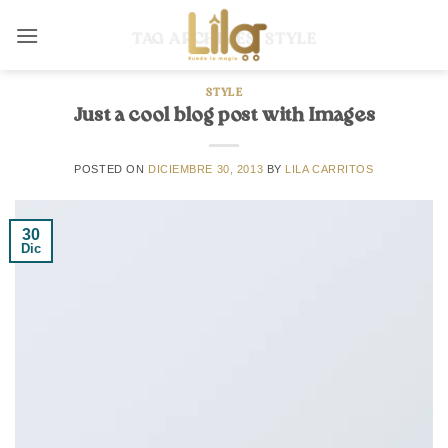
Skip
to
TAG ARCHIVES:
STYLE
content
STYLE
Just a cool blog post with Images
POSTED ON
DICIEMBRE 30, 2013
BY
LILA CARRITOS
30
Dic